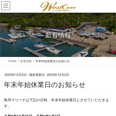
コ
ナ
ン
ビ
テ
ゲ
ン
ー
ツ
シ
に
ョ
新着情報
移
ン
動
に
移
動
HOME
新着情報
年末年始休業日のお知らせ
2023年12月2日
/ 最終更新日 :
2023年12月2日
年末年始休業日のお知らせ
鳥羽マリーナは下記の日時、年末年始休業日とさせていただきま
す。
令和5年12月29日～令和6年1月3日