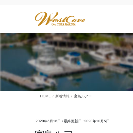
コ
ナ
ン
ビ
テ
ゲ
ン
ー
ツ
シ
に
ョ
移
ン
動
に
移
動
HOME
新着情報
宮島ルアー
2020年5月18日
/ 最終更新日 :
2020年10月5日