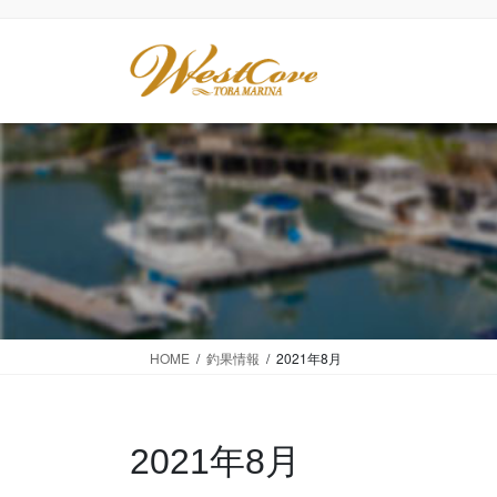
コ
ナ
ン
ビ
テ
ゲ
ン
ー
ツ
シ
に
ョ
移
ン
動
に
移
動
HOME
釣果情報
2021年8月
2021年8月