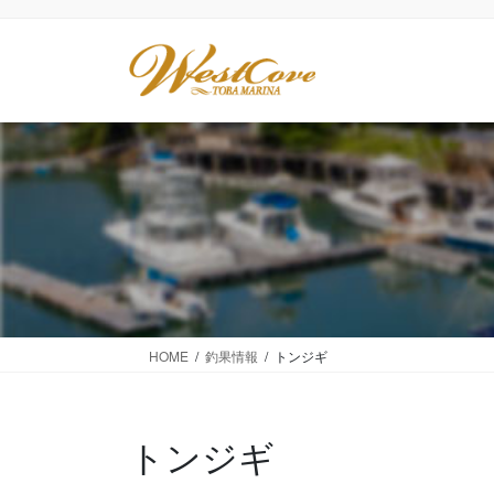
コ
ナ
ン
ビ
テ
ゲ
ン
ー
ツ
シ
に
ョ
移
ン
動
に
移
動
HOME
釣果情報
トンジギ
トンジギ